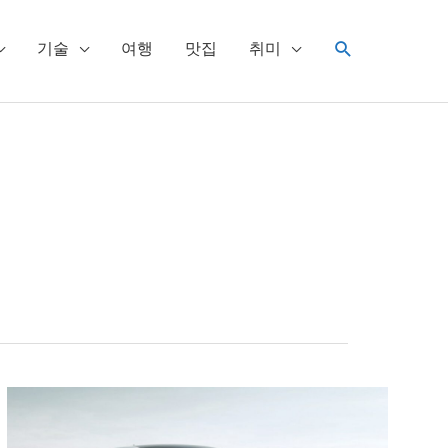
검
기술
여행
맛집
취미
색