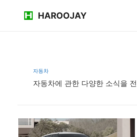
콘
HAROOJAY
텐
츠
로
건
너
뛰
기
자동차
자동차에 관한 다양한 소식을 