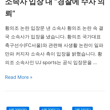
소속사 입장 내 “경찰에 수사 의
인
뢰”
은?
황의조 논란 입장문 낸 소속사 황의조 논란 속 결
국 소속사가 입장을 냈습니다. 황의조 국가대표
축구선수(FC서울)와 관련해 사생활 논란이 일파
만파 커지자 소속사 측이 입장을 밝혔습니다. 황
의조 소속사인 UJ sports는 공식 입장문을 …
황
Read More »
의
조
논