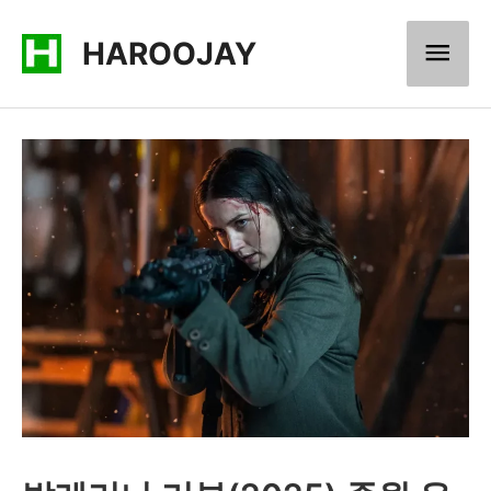
콘
메
HAROOJAY
텐
츠
인
로
메
건
너
뉴
뛰
기