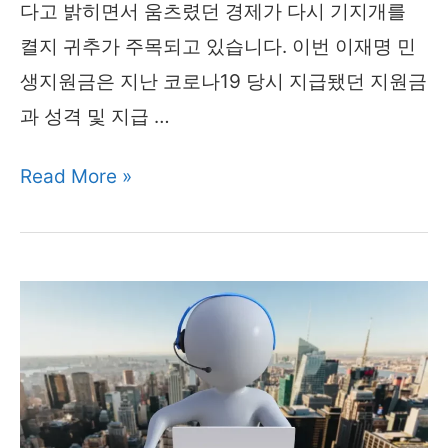
다고 밝히면서 움츠렸던 경제가 다시 기지개를
켤지 귀추가 주목되고 있습니다. 이번 이재명 민
생지원금은 지난 코로나19 당시 지급됐던 지원금
과 성격 및 지급 …
이
Read More »
재
명
민
생
지
원
금