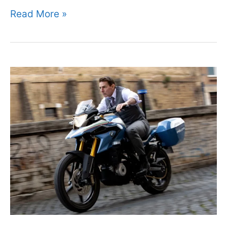
폐
Read More »
의
약
품
버
리
는
법
및
24
시
간
우