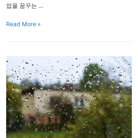
신
업을 꿈꾸는 …
청
청
Read More »
기
년
간
전
2025
용
년
창
언
업
제
자
까
금
지?
신
(서
청
울
방
기