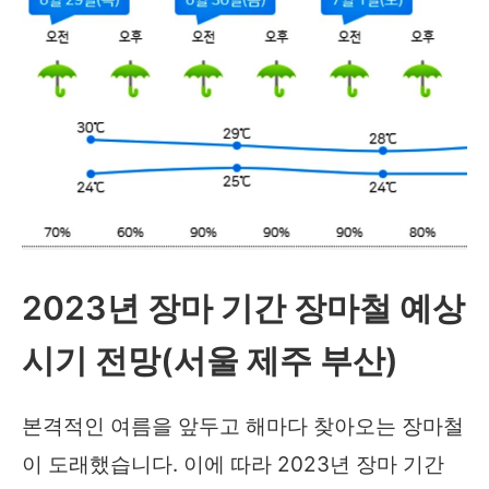
란
일
파
만
파..
26
일
소
2023년 장마 기간 장마철 예상
속
사
시기 전망(서울 제주 부산)
입
장
본격적인 여름을 앞두고 해마다 찾아오는 장마철
내
이 도래했습니다. 이에 따라 2023년 장마 기간