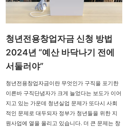
(민
생
회
복
청년전용창업자금 신청 방법
소
2024년 “예산 바닥나기 전에
비
쿠
서둘러야”
폰)
신
청년전용창업자금이란 무엇인가 구직을 포기한
청
이른바 구직단념자가 크게 늘었다는 보도가 이어
방
지고 있는 가운데 청년실업 문제가 또다시 사회
법
적인 문제로 대두되자 정부가 청년들을 위한 지
및
원사업에 열을 올리고 있습니다. 더 큰 문제는 창