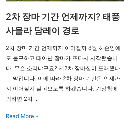
법
준)
2024
2차 장마 기간 언제까지? 태풍
년
사올라 담레이 경로
“예
산
2차 장마 기간 언제까지 이어질까 8월 하순임에
바
도 불구하고 때아닌 장마가 또다시 시작됐습니
닥
다. 무슨 소리냐구요? 제2차 장마철이 도래했다
나
는 말입니다. 이에 따라 2차 장마 기간은 언제까
기
지 이어질지 살펴보도록 하겠습니다. 기상청에
전
의하면 2차 …
에
서
2
Read More »
둘
차