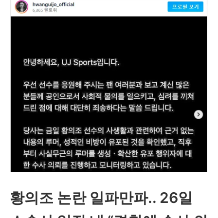
서
블
7
후
기
및
톰
크
루
즈
현
황의조 논란 일파만파.. 26일
재
부