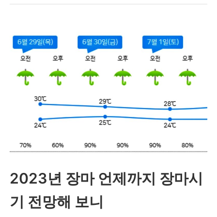
러
장
야”
마
기
간
언
제
까
지?
태
풍
2023년 장마 언제까지 장마시
사
올
기 전망해 보니
라