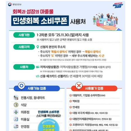
나
리
뷰
(2025)
존
윅
유
니
버
스
지
속
될