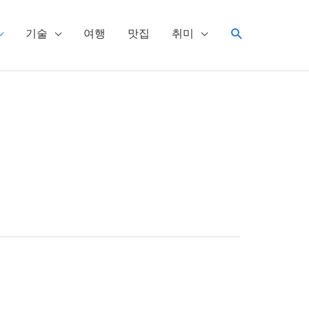
검
기술
여행
맛집
취미
색