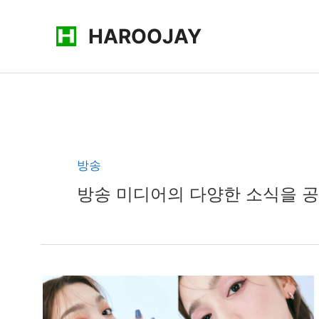
콘
HAROOJAY
텐
츠
로
건
너
뛰
기
방송
방송 미디어의 다양한 소식을 