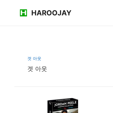
콘
HAROOJAY
텐
츠
로
건
너
뛰
기
겟 아웃
겟 아웃