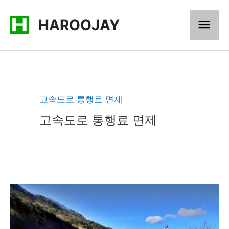
콘
메
HAROOJAY
텐
츠
인
로
메
건
너
뉴
고속도로 통행료 면제
뛰
고속도로 통행료 면제
기