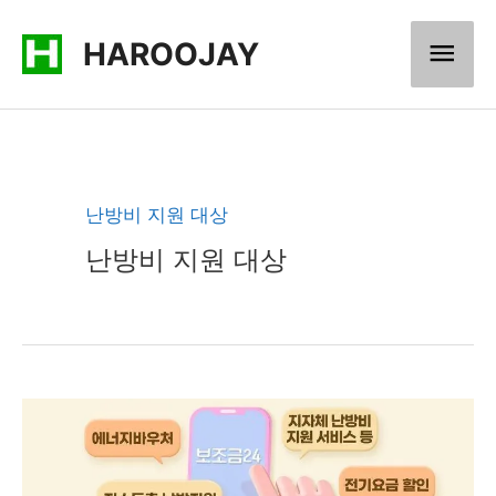
콘
메
HAROOJAY
텐
츠
인
로
메
건
너
뉴
난방비 지원 대상
뛰
난방비 지원 대상
기