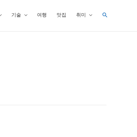
검
기술
여행
맛집
취미
색