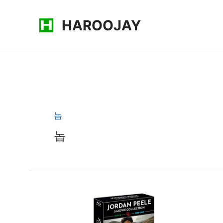
콘
HAROOJAY
텐
츠
로
건
너
뛰
기
놉
놉