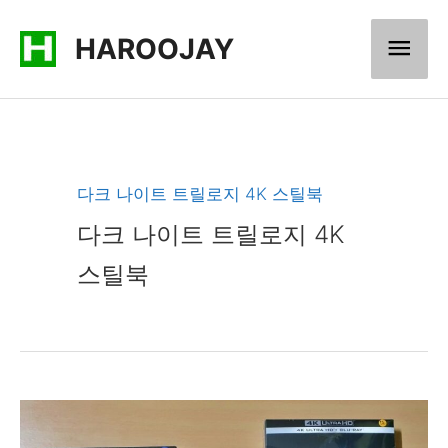
콘
메
HAROOJAY
텐
츠
인
로
메
건
너
뉴
다크 나이트 트릴로지 4K 스틸북
뛰
다크 나이트 트릴로지 4K
기
스틸북