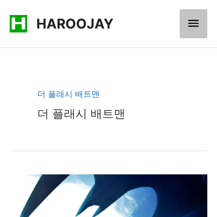
콘
메
HAROOJAY
텐
츠
인
로
메
건
너
뉴
더 플래시 배트맨
뛰
더 플래시 배트맨
기