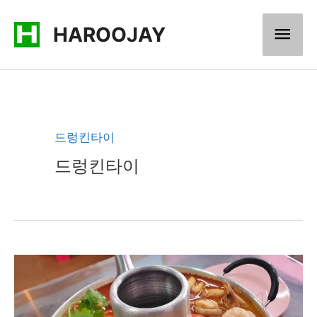
콘
메
HAROOJAY
텐
츠
인
로
메
건
너
뉴
드렁킨타이
뛰
드렁킨타이
기