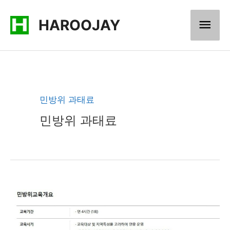
콘
메
HAROOJAY
텐
츠
인
로
메
건
너
뉴
민방위 과태료
뛰
민방위 과태료
기