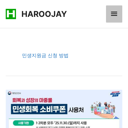
콘
메
HAROOJAY
텐
츠
인
로
메
건
너
뉴
민생지원금 신청 방법
뛰
기