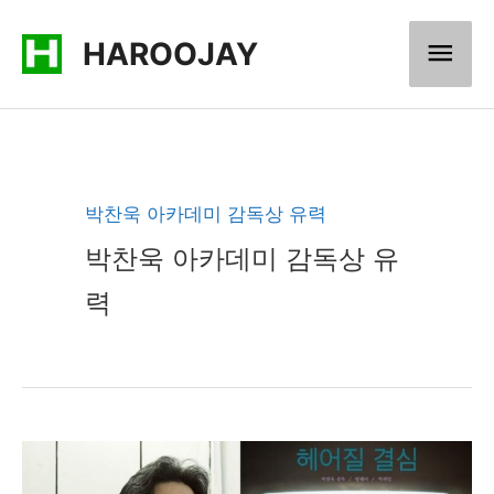
콘
메
HAROOJAY
텐
츠
인
로
메
건
너
뉴
박찬욱 아카데미 감독상 유력
뛰
박찬욱 아카데미 감독상 유
기
력