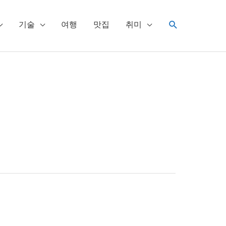
검
기술
여행
맛집
취미
색