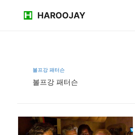
콘
HAROOJAY
텐
츠
로
건
너
뛰
기
볼프강 패터슨
볼프강 패터슨