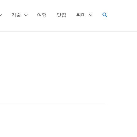
검
기술
여행
맛집
취미
색