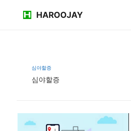
콘
HAROOJAY
텐
츠
로
건
너
뛰
기
심야할증
심야할증