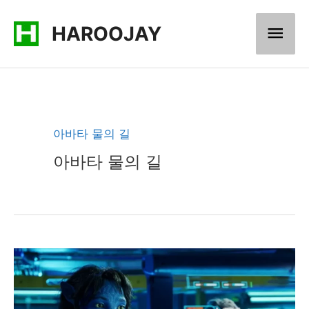
콘
메
HAROOJAY
텐
츠
인
로
메
건
너
뉴
아바타 물의 길
뛰
아바타 물의 길
기