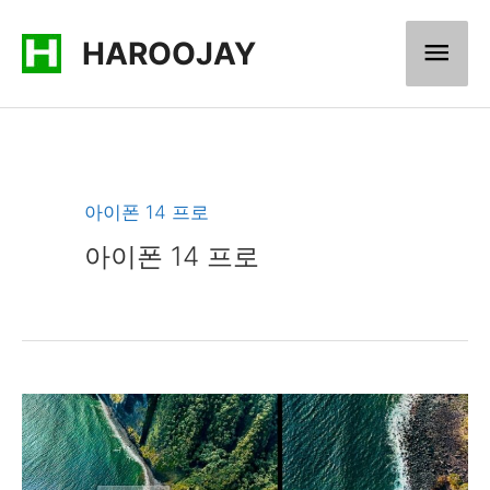
콘
메
HAROOJAY
텐
츠
인
로
메
건
너
뉴
아이폰 14 프로
뛰
아이폰 14 프로
기