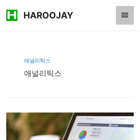
콘
메
HAROOJAY
텐
츠
인
로
메
건
너
뉴
애널리틱스
뛰
애널리틱스
기