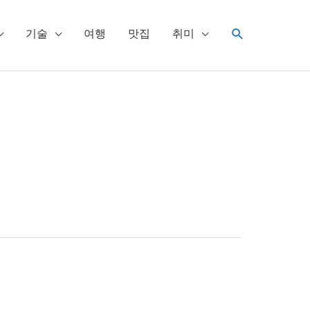
검
기술
여행
맛집
취미
색