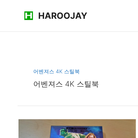
콘
HAROOJAY
텐
츠
로
건
너
뛰
기
어벤져스 4K 스틸북
어벤져스 4K 스틸북