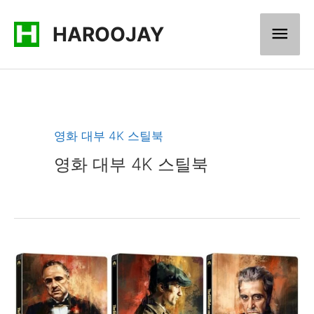
콘
메
HAROOJAY
텐
츠
인
로
메
건
너
뉴
영화 대부 4K 스틸북
뛰
영화 대부 4K 스틸북
기