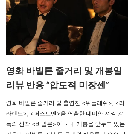
영화 바빌론 줄거리 및 개봉일
리뷰 반응 “압도적 미장센”
영화 바빌론 줄거리 및 출연진 <위플래쉬>, <라
라랜드>, <퍼스트맨>을 연출한 데미안 셔젤 감
독의 신작 <바빌론>이 국내 개봉을 앞두고 있는