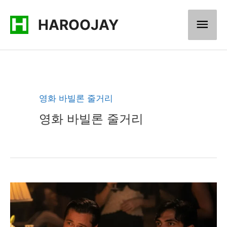
콘
메
HAROOJAY
텐
츠
인
로
메
건
너
뉴
영화 바빌론 줄거리
뛰
영화 바빌론 줄거리
기