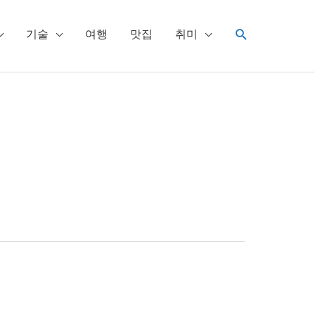
검
기술
여행
맛집
취미
색