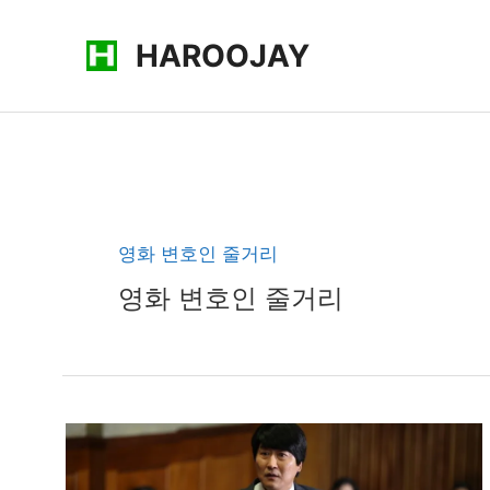
콘
HAROOJAY
텐
츠
로
건
너
뛰
기
영화 변호인 줄거리
영화 변호인 줄거리