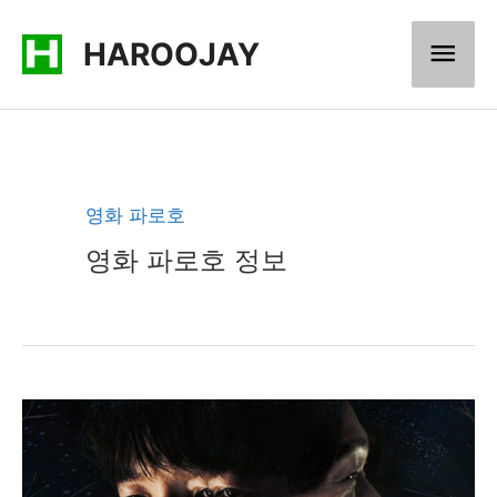
콘
메
HAROOJAY
텐
츠
인
로
메
건
너
뉴
영화 파로호
뛰
영화 파로호 정보
기