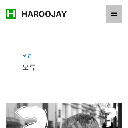
콘
메
HAROOJAY
텐
츠
인
로
메
건
너
뉴
오류
뛰
오류
기