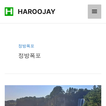
콘
메
HAROOJAY
텐
츠
인
로
메
건
너
뉴
정방폭포
뛰
정방폭포
기