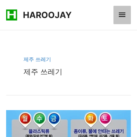
콘
메
HAROOJAY
텐
츠
인
로
메
건
너
뉴
제주 쓰레기
뛰
제주 쓰레기
기