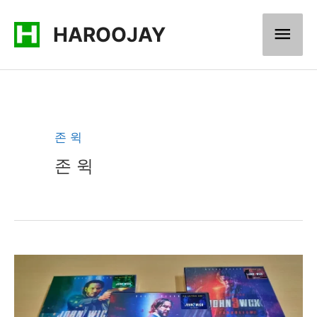
콘
메
HAROOJAY
텐
츠
인
로
메
건
너
뉴
존 윅
뛰
존 윅
기