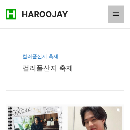
콘
메
HAROOJAY
텐
츠
인
로
메
건
너
뉴
컬러풀산지 축제
뛰
컬러풀산지 축제
기