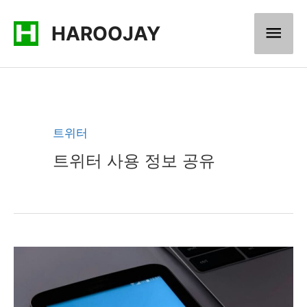
콘
메
HAROOJAY
텐
츠
인
로
메
건
너
뉴
트위터
뛰
트위터 사용 정보 공유
기