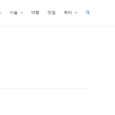
검
기술
여행
맛집
취미
색