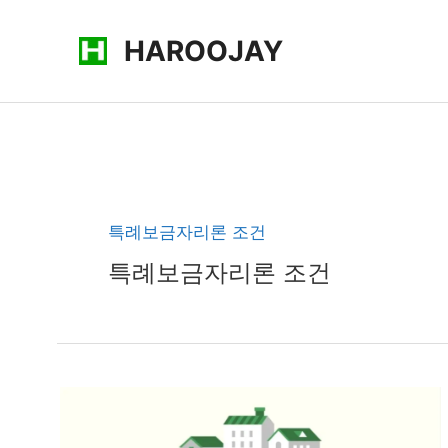
콘
HAROOJAY
텐
츠
로
건
너
뛰
기
특례보금자리론 조건
특례보금자리론 조건