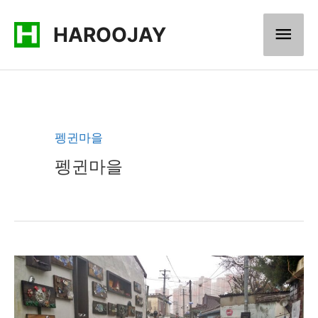
콘
메
HAROOJAY
텐
츠
인
로
메
건
너
뉴
펭귄마을
뛰
펭귄마을
기