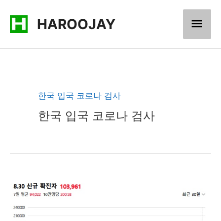
콘
메
HAROOJAY
텐
츠
인
로
메
건
너
뉴
한국 입국 코로나 검사
뛰
한국 입국 코로나 검사
기