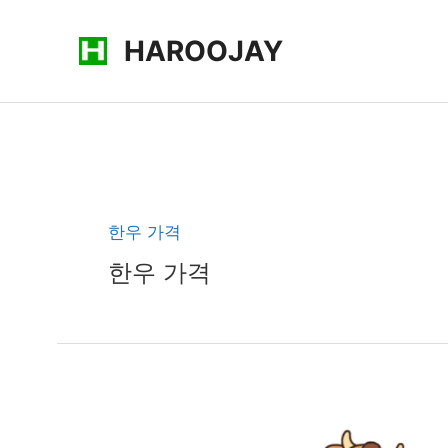
콘
HAROOJAY
텐
츠
로
건
너
뛰
기
한우 가격
한우 가격