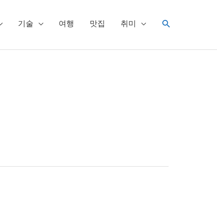
검
기술
여행
맛집
취미
색