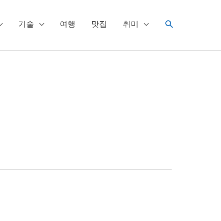
검
기술
여행
맛집
취미
색