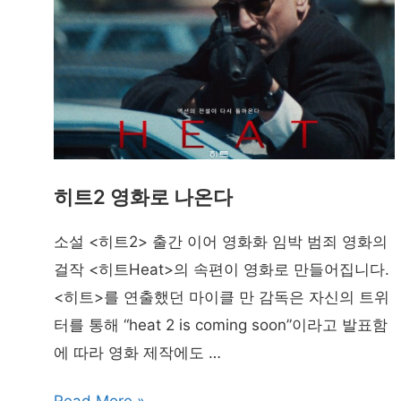
히트2 영화로 나온다
소설 <히트2> 출간 이어 영화화 임박 범죄 영화의
걸작 <히트Heat>의 속편이 영화로 만들어집니다.
<히트>를 연출했던 마이클 만 감독은 자신의 트위
터를 통해 “heat 2 is coming soon”이라고 발표함
에 따라 영화 제작에도 …
히
Read More »