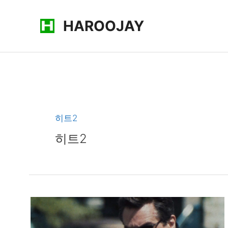
콘
HAROOJAY
텐
츠
로
건
너
뛰
기
히트2
히트2