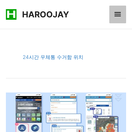
콘
메
HAROOJAY
텐
츠
인
로
메
건
너
뉴
24시간 우체통 수거함 위치
뛰
기