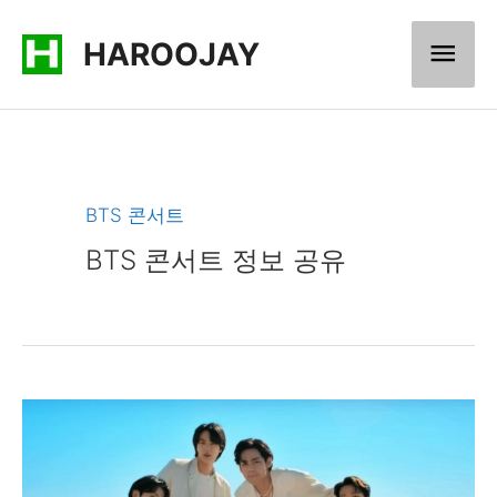
콘
메
HAROOJAY
텐
츠
인
로
메
건
너
뉴
BTS 콘서트
뛰
BTS 콘서트 정보 공유
기