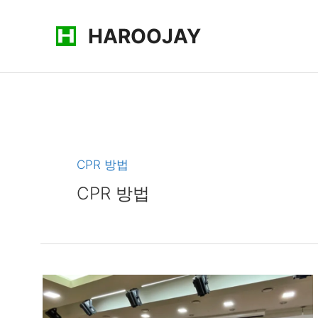
콘
HAROOJAY
텐
츠
로
건
너
뛰
기
CPR 방법
CPR 방법