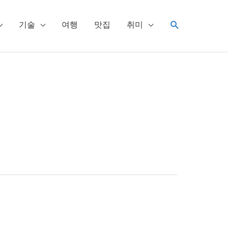
검
기술
여행
맛집
취미
색