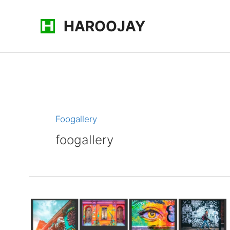
콘
HAROOJAY
텐
츠
로
건
너
뛰
기
Foogallery
foogallery