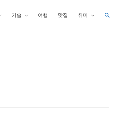
검
기술
여행
맛집
취미
색