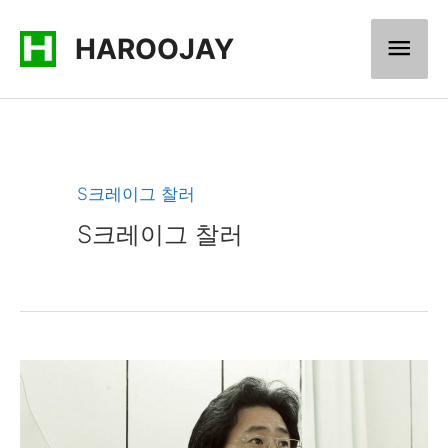
콘
메
HAROOJAY
텐
츠
인
로
메
건
너
뉴
S크레이그 찰러
뛰
S크레이그 찰러
기