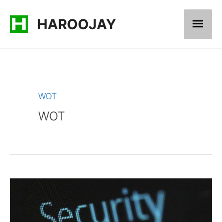
콘
메
HAROOJAY
텐
츠
인
로
메
건
너
뉴
WOT
뛰
WOT
기