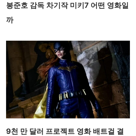
봉준호 감독 차기작 미키7 어떤 영화일
까
9천 만 달러 프로젝트 영화 배트걸 결