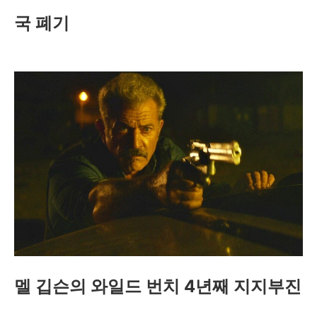
국 폐기
멜 깁슨의 와일드 번치 4년째 지지부진