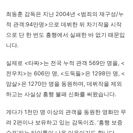
최동훈 감독은 지난 2004년 <범죄의 재구성/누
적 관객:94만명>으로 데뷔한 뒤 차기작을 시작
으로 단 한 번도 흥행에서 실패한 바 없기 때문입
니다.
실제로 <타짜>는 전국 누적 관객 569만 명을, <
전우치>는 606만 명, <도둑들>은 1298만 명, <
암살>은 1270만 명을 동원하며, 데뷔작을 제외
하고는 사실상 흥행 불패 신화를 써왔습니다.
게다가 1천만 명 이상의 관객을 동원한 영화만 무
려 2편이나 보유하고 있는 감독이죠. ‘흥행 보증
수표’라는 타이틀이 나온 이유이기도 합니다.