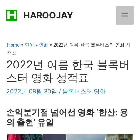
콘
메
HAROOJAY
텐
츠
인
로
메
Home
»
연예
»
영화
»
2022년 여름 한국 블록버스터 영화 성
건
적표
너
뉴
2022년 여름 한국 블록버
뛰
스터 영화 성적표
기
2022년 08월 30일
/
블록버스터 영화
손익분기점 넘어선 영화 ‘
한산
:
용
의 출현’
유일