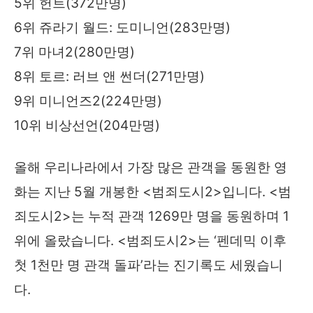
5위 헌트(372만명)
6위 쥬라기 월드: 도미니언(283만명)
7위 마녀2(280만명)
8위 토르: 러브 앤 썬더(271만명)
9위 미니언즈2(224만명)
10위 비상선언(204만명)
올해 우리나라에서 가장 많은 관객을 동원한 영
화는 지난 5월 개봉한 <범죄도시2>입니다. <범
죄도시2>는 누적 관객 1269만 명을 동원하며 1
위에 올랐습니다. <범죄도시2>는 ‘펜데믹 이후
첫 1천만 명 관객 돌파’라는 진기록도 세웠습니
다.