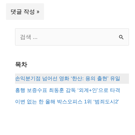
S
e
a
r
목차
c
손익분기점 넘어선 영화 ‘한산: 용의 출현’ 유일
h
흥행 보증수표 최동훈 감독 ‘외계+인’으로 타격
f
이변 없는 한 올해 박스오피스 1위 ‘범죄도시2′
o
r
: