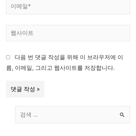
이
메
일
웹
*
사
이
다음 번 댓글 작성을 위해 이 브라우저에 이
트
름, 이메일, 그리고 웹사이트를 저장합니다.
S
e
a