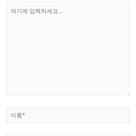
여
기
에
입
력
하
세
요...
이
름
*