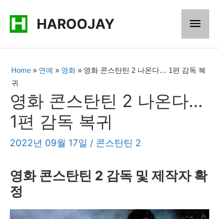
콘
메
HAROOJAY
텐
츠
인
로
메
Home
»
연예
»
영화
»
영화 콘스탄틴 2 나온다… 1편 감독 복
건
귀
너
뉴
영화 콘스탄틴 2 나온다…
뛰
1편 감독 복귀
기
2022년 09월 17일
/
콘스탄틴 2
영화 콘스탄틴 2 감독 및 제작자 확
정