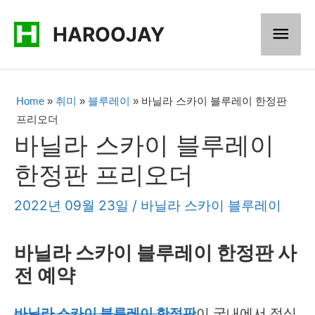
콘
메
HAROOJAY
텐
츠
인
로
메
Home
»
취미
»
블루레이
»
바닐라 스카이 블루레이 한정판
건
프리오더
너
뉴
바닐라 스카이 블루레이
뛰
한정판 프리오더
기
2022년 09월 23일
/
바닐라 스카이 블루레이
바닐라 스카이 블루레이 한정판 사
전 예약
바닐라 스카이 블루레이 한정판
이 국내에서 정식