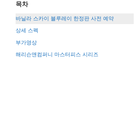
r
목차
c
바닐라 스카이 블루레이 한정판 사전 예약
h
상세 스펙
f
부가영상
o
해리슨앤컴퍼니 마스터피스 시리즈
r
: