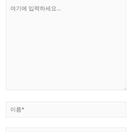
여
기
에
입
력
하
세
요...
이
름
*