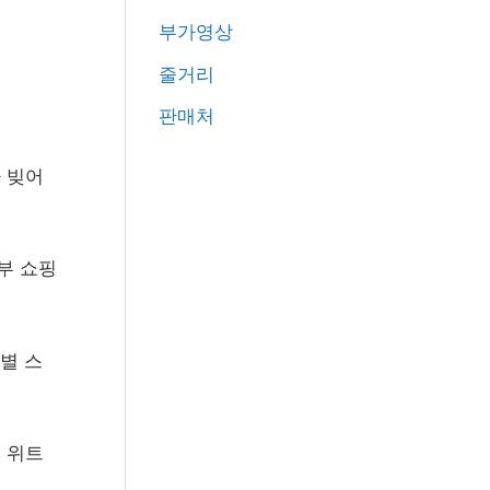
r
부가영상
:
줄거리
판매처
 빚어
일부 쇼핑
개별 스
 위트