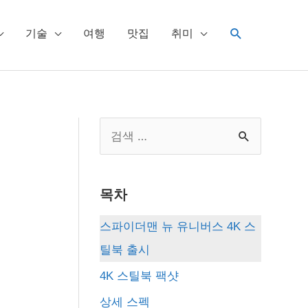
검
기술
여행
맛집
취미
색
S
e
a
목차
r
c
스파이더맨 뉴 유니버스 4K 스
h
틸북 출시
f
4K 스틸북 팩샷
o
상세 스펙