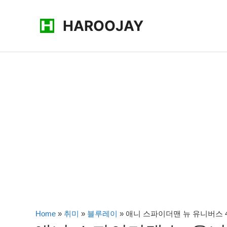
콘
HAROOJAY
텐
츠
로
건
너
뛰
기
Home
»
취미
»
블루레이
»
애니 스파이더맨 뉴 유니버스 