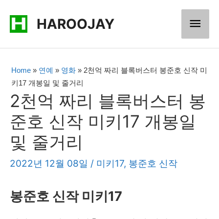
콘
메
HAROOJAY
텐
츠
인
로
메
Home
»
연예
»
영화
»
2천억 짜리 블록버스터 봉준호 신작 미
건
키17 개봉일 및 줄거리
너
뉴
2천억 짜리 블록버스터 봉
뛰
준호 신작 미키17 개봉일
기
및 줄거리
2022년 12월 08일
/
미키17
,
봉준호 신작
봉준호 신작 미키17