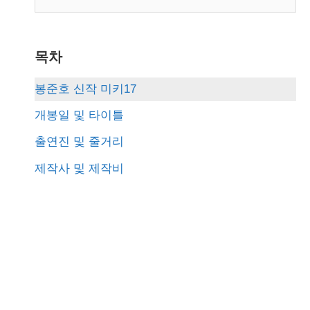
e
a
r
목차
c
봉준호 신작 미키17
h
개봉일 및 타이틀
f
출연진 및 줄거리
o
제작사 및 제작비
r
: