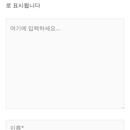
로 표시됩니다
여
기
에
입
력
하
세
요...
이