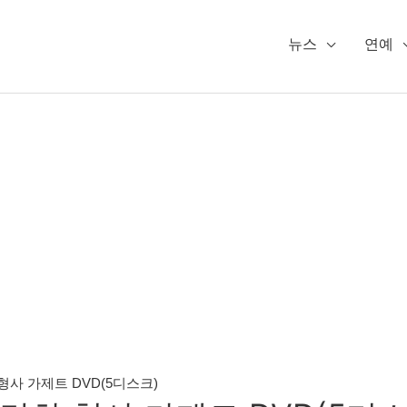
뉴스
연예
사 가제트 DVD(5디스크)