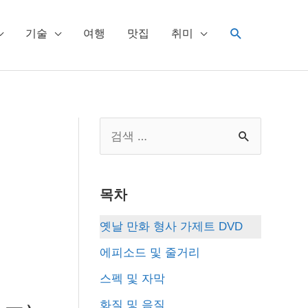
검
기술
여행
맛집
취미
색
S
e
a
목차
r
c
옛날 만화 형사 가제트 DVD
h
에피소드 및 줄거리
f
스펙 및 자막
o
화질 및 음질