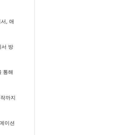
서, 애
에서 방
를 통해
수작까지
니메이션