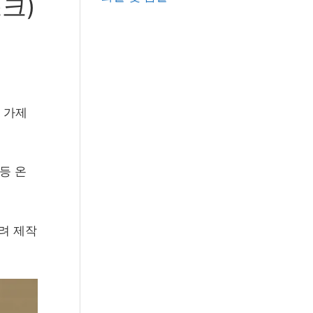
크)
r
:
 가제
등 온
려 제작