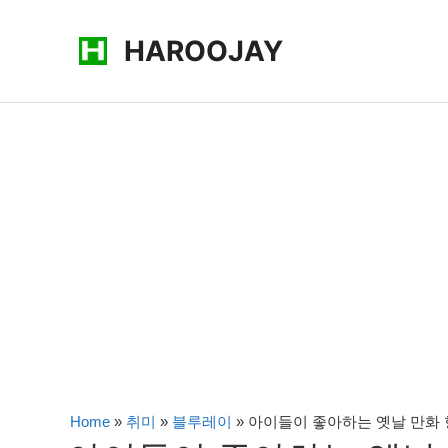
콘
HAROOJAY
텐
츠
로
건
너
뛰
기
Home
»
취미
»
블루레이
»
아이들이 좋아하는 옛날 만화 형