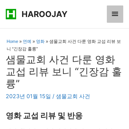
콘
메
HAROOJAY
텐
츠
인
로
메
Home
»
연예
»
영화
»
샘물교회 사건 다룬 영화 교섭 리뷰 보
건
니 “긴장감 훌륭”
너
뉴
샘물교회 사건 다룬 영화
뛰
교섭 리뷰 보니 “긴장감 훌
기
륭”
2023년 01월 15일
/
샘물교회 사건
영화 교섭 리뷰 및 반응