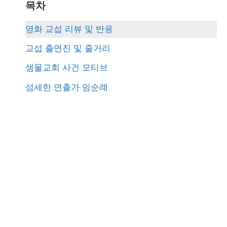
r
목차
c
영화 교섭 리뷰 및 반응
h
교섭 출연진 및 줄거리
f
샘물교회 사건 모티브
o
섬세한 연출가 임순례
r
: