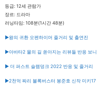
등급: 12세 관람가
장르: 드라마
러닝타임: 108분(1시간 48분)
▶왕의 귀환 오펜하이머 줄거리 및 출연진
▶아바타2 물의 길 쏟아지는 리뷰들 반응 보니
▶ 더 퍼스트 슬램덩크 2022 반응 및 줄거리
▶2천억 짜리 블록버스터 봉준호 신작 미키17