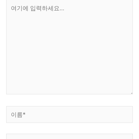
여
기
에
입
력
하
세
요...
이
름
*
이