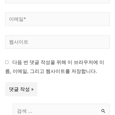
름
*
이
메
일
웹
*
사
이
다음 번 댓글 작성을 위해 이 브라우저에 이
트
름, 이메일, 그리고 웹사이트를 저장합니다.
S