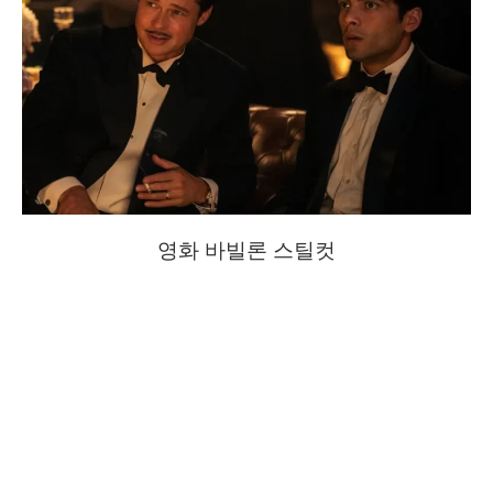
영화 바빌론 스틸컷