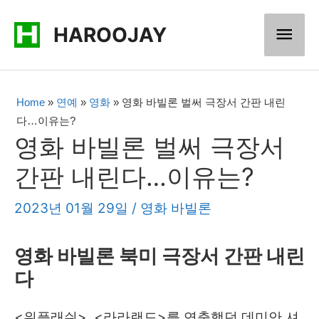
콘
메
HAROOJAY
텐
츠
인
로
메
Home
»
연예
»
영화
»
영화 바빌론 벌써 극장서 간판 내린
건
다…이유는?
너
뉴
영화 바빌론 벌써 극장서
뛰
간판 내린다…이유는?
기
2023년 01월 29일
/
영화 바빌론
영화 바빌론 북미 극장서 간판 내린
다
<위플래쉬>, <라라랜드>를 연출했던 데미안 셔