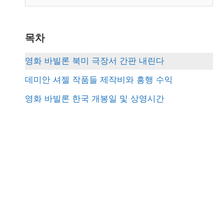
e
a
r
목차
c
영화 바빌론 북미 극장서 간판 내린다
h
데미안 셔젤 작품들 제작비와 흥행 수익
f
영화 바빌론 한국 개봉일 및 상영시간
o
r
: