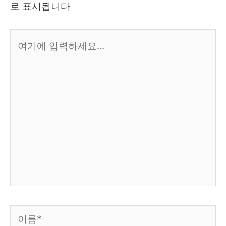
로 표시됩니다
여
기
에
입
력
하
세
요...
이