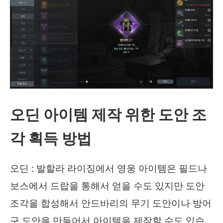
아
바
타
얻
는
‘
오딘 아이템 제작 위한 도안 조
여
름
각 획득 방법
의
섬
오딘 : 발할라 라이징에서 영웅 아이템은 필드나
‘
보스에서 드랍을 통해서 얻을 수도 있지만 도안
이
조각을 합성해서 안드바리의 무기 도안이나 방어
벤
구 도안을 만들어서 아이템을 제작할 수도 있습