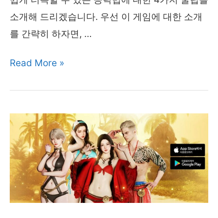
소개해 드리겠습니다. 우선 이 게임에 대한 소개
를 간략히 하자면, …
초
Read More »
보
를
위
한
펍
지
모
바
일