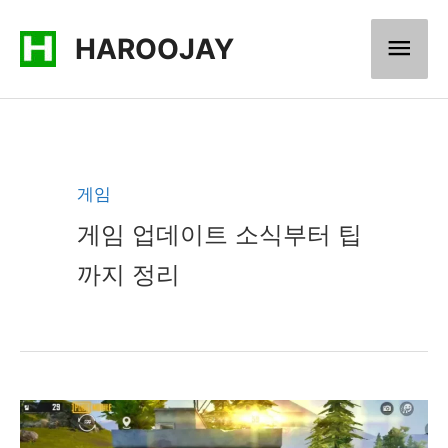
콘
메
HAROOJAY
텐
츠
인
로
메
건
너
뉴
게임
뛰
게임 업데이트 소식부터 팁
기
까지 정리