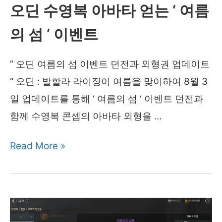
오딘 수영복 아바타 얻는 ‘ 여름
배
의 섬 ‘ 이벤트
그
공
” 오딘 여름의 섬 이벤트 던전과 외형권 업데이트
략
“ 오딘 : 발할라 라이징이 여름을 맞이하여 8월 3
법
일 업데이트를 통해 ‘ 여름의 섬 ‘ 이벤트 던전과
4
함께 수영복 콘셉의 아바타 외형을 …
가
지
오
Read More »
꿀
딘
팁!
수
영
복