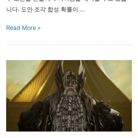
트
니다. 도안 조각 합성 확률이 …
오
Read More »
딘
아
이
템
제
작
위
한
도
안