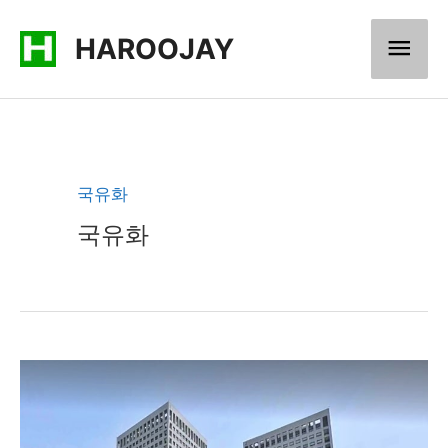
콘
메
HAROOJAY
텐
츠
인
로
메
건
너
뉴
국유화
뛰
국유화
기